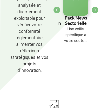
analysée et
directement
exploitable pour
ack’News
Pack’News
Pack’News
Pac
ratégique
Réglementation
Sectorielle
Stra
vérifier votre
tre veille
« emballage &
Une veille
Votr
conformité
sonnalisée,
contact
spécifique à
perso
réglementaire,
 plus près
alimentaire »,
votre secteur
au p
alimenter vos
 vos enjeux
« emballage &
d’activité
de vo
réflexions
ballages,
environnement »
emba
stratégiques et vos
onstruite
con
projets
selon vos
sel
archés et
mar
d’innovation.
s solutions
vos s