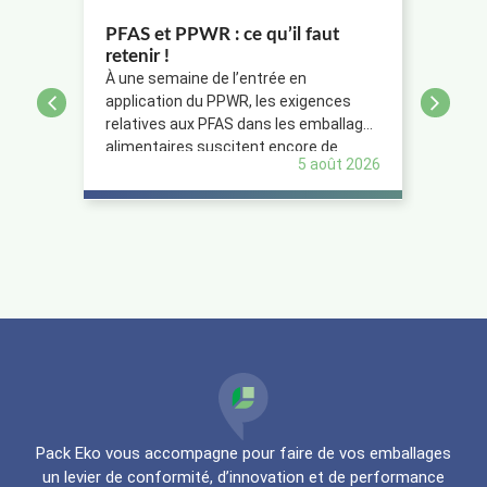
PFAS et PPWR : ce qu’il faut
REP 
retenir !
Fran
À une semaine de l’entrée en
La lé
application du PPWR, les exigences
états
relatives aux PFAS dans les emballages
Respo
alimentaires suscitent encore de
(REP)
5 août 2026
nombreuses interrogations. Voici les…
pas d
Pack Eko vous accompagne pour faire de vos emballages
un levier de conformité, d’innovation et de performance